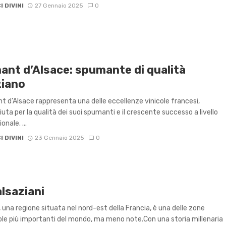
I DIVINI
27 Gennaio 2025
0
ant d’Alsace: spumante di qualità
ziano
nt d’Alsace rappresenta una delle eccellenze vinicole francesi,
iuta per la qualità dei suoi spumanti e il crescente successo a livello
onale. ...
I DIVINI
23 Gennaio 2025
0
alsaziani
a, una regione situata nel nord-est della Francia, è una delle zone
cole più importanti del mondo, ma meno note.Con una storia millenaria