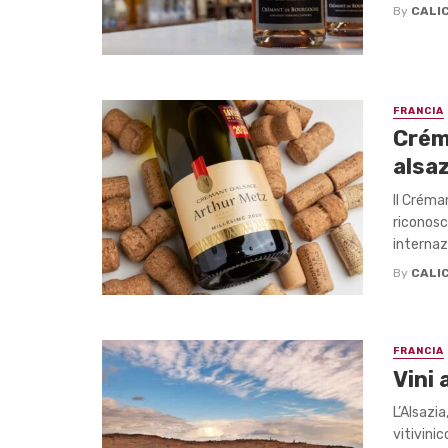
By
CALIC
FRANCIA
Crém
alsa
Il Créma
riconosc
internazi
By
CALIC
FRANCIA
Vini 
L’Alsazi
vitivini