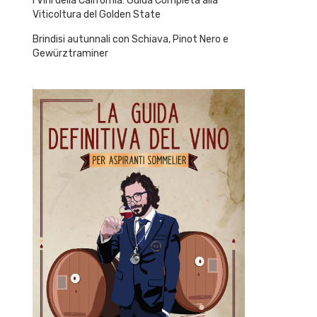
I Vini della California: Guida Completa alla
Viticoltura del Golden State
Brindisi autunnali con Schiava, Pinot Nero e
Gewürztraminer