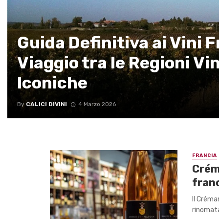
Guida Definitiva ai Vini 
Viaggio tra le Regioni Vi
Iconiche
By
CALICI DIVINI
4 Marzo 2026
FRANCIA
Crém
franc
Il Créma
rinomata