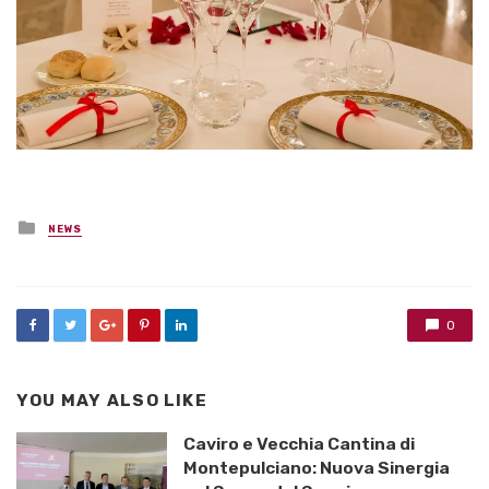
Posted
NEWS
in
0
YOU MAY ALSO LIKE
Caviro e Vecchia Cantina di
Montepulciano: Nuova Sinergia