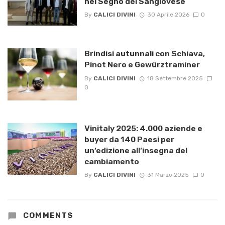
nel Segno del Sangiovese
By
CALICI DIVINI
30 Aprile 2026
0
Brindisi autunnali con Schiava,
Pinot Nero e Gewürztraminer
By
CALICI DIVINI
18 Settembre 2025
0
Vinitaly 2025: 4.000 aziende e
buyer da 140 Paesi per
un’edizione all’insegna del
cambiamento
By
CALICI DIVINI
31 Marzo 2025
0
COMMENTS