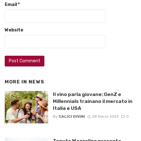
Email
*
Website
MORE IN
NEWS
Il vino parla giovane: GenZ e
Millennials trainano il mercato in
Italia e USA
By
CALICI DIVINI
28 Marzo 2025
0
Tenuta Mazzolino presenta